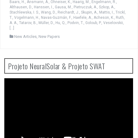
Baars, H., Ansmann, A., Ohneiser, K., Haarig, M., Engelmann, R.,
Althausen, D., Hanssen, I., Gausa, M., Pietruczuk, A., Szkop, A.,
Stachlewska, I. S., Wang, D., Reichardt, J., Skupin, A., Mattis, I., Trickl,
T., Vogelmann, H., Navas-Guzmán, F., Haefele, A., Acheson, K., Ruth,
A. A., Tatarov, B., Müller, D., Hu, Q., Podvin, T., Goloub, P., Veselovskii,
[…]
New Articles
,
New Papers
Projeto NeuralSolar & Projeto SWAT
Video
Player