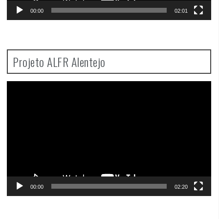
00:00
02:01
Projeto ALFR Alentejo
Video
Player
00:00
02:20