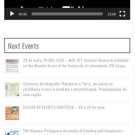
00:00
23:09
Next Events
29 de maio, 14:30h, CLAV – Anf1: ICT Seminar Research activities
on the Miombo forest at the University of Lubumbashi, DR Congo
Concurso de fotografia “Restaurar a Terra, um passo na
resiliência à seca e combate à desertificação: Preocupações de
uma região
ATELIER DE ESCRITA CIENTÍFICA – 28 e 29 de maio
11th Hispano-Portuguese Assembly of Geodesy and Geophysics: