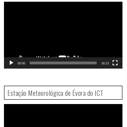
Video
Player
00:00
16:13
Estação Meteorológica de Évora do ICT
Video
Player