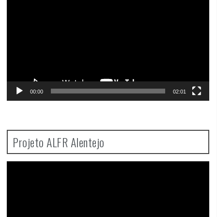
00:00
02:01
Projeto ALFR Alentejo
Video
Player