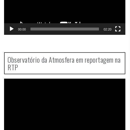
00:00
02:20
Observatório da Atmosfera em reportagem na
RTP
Video
Player