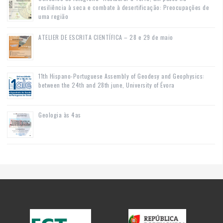
resiliência à seca e combate à desertificação: Preocupações de
uma região
ATELIER DE ESCRITA CIENTÍFICA – 28 e 29 de maio
11th Hispano-Portuguese Assembly of Geodesy and Geophysics:
between the 24th and 28th june, University of Évora
Geologia às 4as