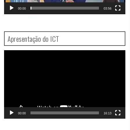
00:00
03:56
Apresentação do ICT
Video
Player
00:00
16:13