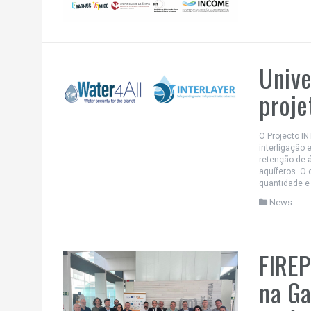
Unive
proje
O Projecto I
interligação 
retenção de 
aquíferos. O 
quantidade e 
News
FIREP
na Ga