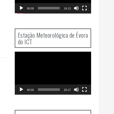
00:00
16:13
Estação Meteorológica de Évora
do ICT
Video
Player
00:00
20:17