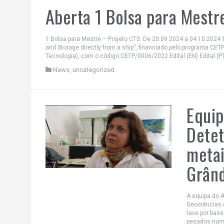
Aberta 1 Bolsa para Mestr
1 Bolsa para Mestre – Projeto CTS De 20.09.2024 a 04.10.2024 
and Storage directly from a ship”, financiado pelo programa CETP
Tecnologia), com o código CETP/0006/2022 Edital (EN) Edital (
News
,
uncategorized
Equip
Detet
metai
Grân
A equipa do A
Geociências d
teve por bas
pesados numa