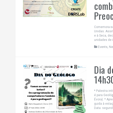
comba
Preo
Comemora-se 
Unidas. Assi
e à Seca, de
unidades de i
Events
,
N
Dia d
14h30
* Palestra i
é para Geológ
Évora). * Apr
guida à estaç
Data: segunda