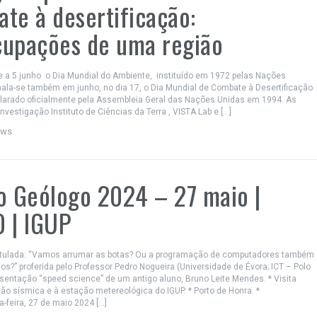
te à desertificação:
cupações de uma região
a 5 junho o Dia Mundial do Ambiente, instituído em 1972 pelas Nações
nala-se também em junho, no dia 17, o Dia Mundial de Combate à Desertificação
clarado oficialmente pela Assembleia Geral das Nações Unidas em 1994. As
nvestigação Instituto de Ciências da Terra , VISTA Lab e […]
ews
o Geólogo 2024 – 27 maio |
 | IGUP
ntitulada: “Vamos arrumar as botas? Ou a programação de computadores também
os?” proferida pelo Professor Pedro Nogueira (Universidade de Évora; ICT – Polo
esentação “speed science” de um antigo aluno, Bruno Leite Mendes. * Visita
ão sísmica e à estação metereológica do IGUP. * Porto de Honra. *
-feira, 27 de maio 2024 […]