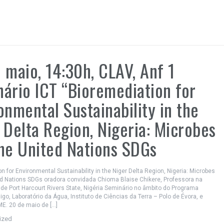
 maio, 14:30h, CLAV, Anf 1
ário ICT “Bioremediation for
onmental Sustainability in the
 Delta Region, Nigeria: Microbes
he United Nations SDGs
n for Environmental Sustainability in the Niger Delta Region, Nigeria: Microbes
ed Nations SDGs oradora convidada Chioma Blaise Chikere, Professora na
de Port Harcourt Rivers State, Nigéria Seminário no âmbito do Programa
, Laboratório da Água, Instituto de Ciências da Terra – Polo de Évora, e
ME. 20 de maio de […]
ized