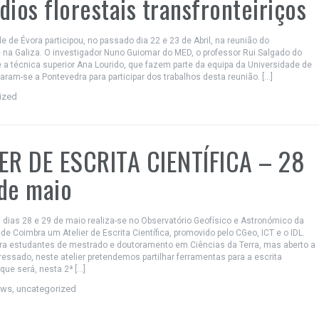
dios florestais transfronteiriços
e de Évora participou, no passado dia 22 e 23 de Abril, na reunião do
na Galiza. O investigador Nuno Guiomar do MED, o professor Rui Salgado do
 a técnica superior Ana Lourido, que fazem parte da equipa da Universidade de
aram-se a Pontevedra para participar dos trabalhos desta reunião. […]
ized
ER DE ESCRITA CIENTÍFICA – 28
de maio
 dias 28 e 29 de maio realiza-se no Observatório Geofísico e Astronómico da
de Coimbra um Atelier de Escrita Científica, promovido pelo CGeo, ICT e o IDL.
ara estudantes de mestrado e doutoramento em Ciências da Terra, mas aberto a
ressado, neste atelier pretendemos partilhar ferramentas para a escrita
 que será, nesta 2ª […]
ews
,
uncategorized