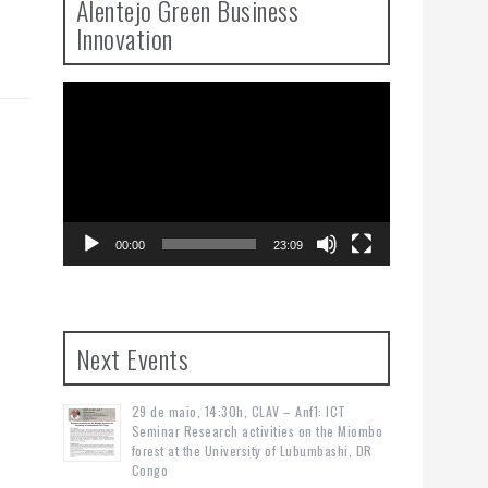
Alentejo Green Business
Innovation
Video
Player
00:00
23:09
Next Events
29 de maio, 14:30h, CLAV – Anf1: ICT
Seminar Research activities on the Miombo
forest at the University of Lubumbashi, DR
Congo