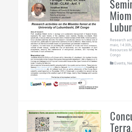
Semin
Miomb
Lubu
Research acti
maio, 14:30h
Resources Ma
Congo
Events
,
N
Concu
Terra