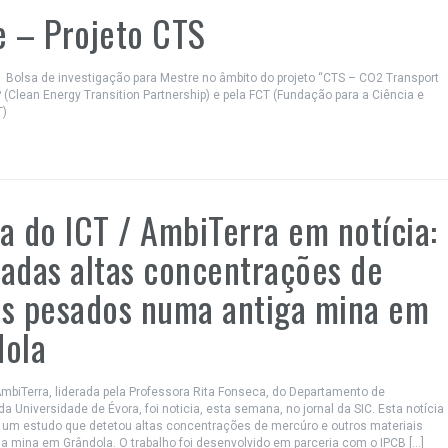
e – Projeto CTS
1 Bolsa de investigação para Mestre no âmbito do projeto “CTS – CO2 Transport
 (Clean Energy Transition Partnership) e pela FCT (Fundação para a Ciência e
PT)
a do ICT / AmbiTerra em notícia:
adas altas concentrações de
s pesados numa antiga mina em
dola
mbiTerra, liderada pela Professora Rita Fonseca, do Departamento de
a Universidade de Évora, foi noticia, esta semana, no jornal da SIC. Esta notícia
e um estudo que detetou altas concentrações de mercúro e outros materiais
 mina em Grândola. O trabalho foi desenvolvido em parceria com o IPCB […]