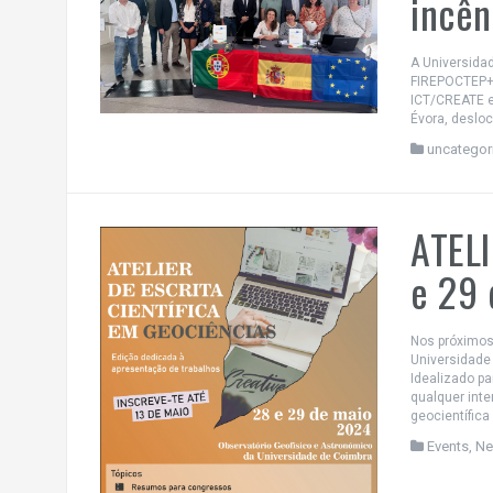
incên
A Universidad
FIREPOCTEP+ 
ICT/CREATE e
Évora, desloc
uncategor
ATELI
e 29 
Nos próximos
Universidade 
Idealizado p
qualquer inte
geocientífica
Events
,
N