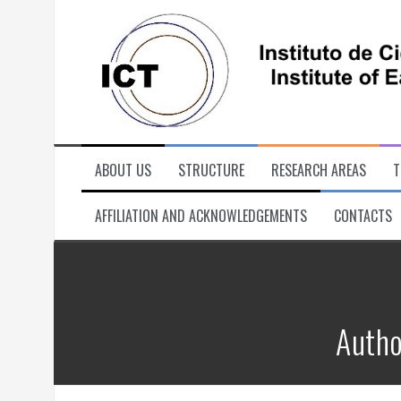
Skip
to
content
ABOUT US
STRUCTURE
RESEARCH AREAS
T
AFFILIATION AND ACKNOWLEDGEMENTS
CONTACTS
Autho