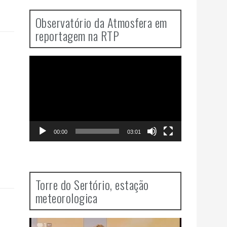
Observatório da Atmosfera em
reportagem na RTP
Video
Player
00:00
03:01
Torre do Sertório, estação
meteorologica
Video