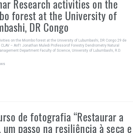
ar Research activities on the
o forest at the University of
mbashi, DR Congo
vities on the Miombo forest at the University of Lubumbashi, DR Congo 29 de
, CLAV – Anf1 Jonathan Muledi Professorof Forestry Dendrometry Natural
nagement Department Faculty of Science, University of Lubumbashi, R.D.
ews
rso de fotografia “Restaurar a
, um passo na resiliência à seca e