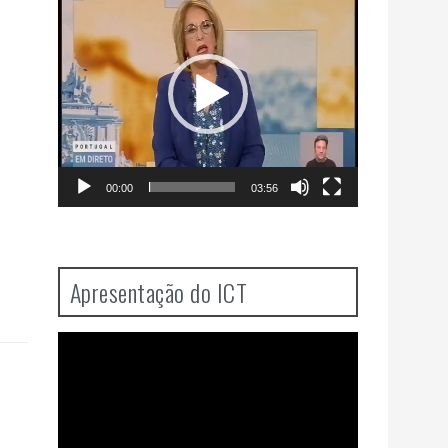
Player
00:00
03:56
Apresentação do ICT
Video
Player