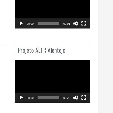
00:00
02:01
Projeto ALFR Alentejo
Video
Player
00:00
02:20