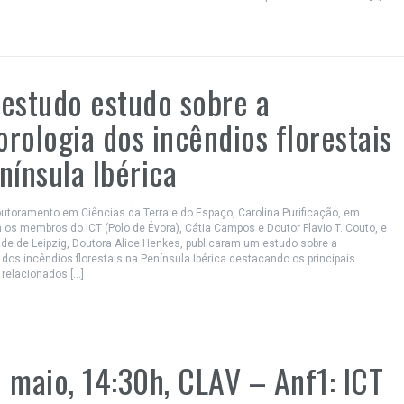
estudo estudo sobre a
rologia dos incêndios florestais
nínsula Ibérica
outoramento em Ciências da Terra e do Espaço, Carolina Purificação, em
os membros do ICT (Polo de Évora), Cátia Campos e Doutor Flavio T. Couto, e
de de Leipzig, Doutora Alice Henkes, publicaram um estudo sobre a
dos incêndios florestais na Península Ibérica destacando os principais
elacionados […]
 maio, 14:30h, CLAV – Anf1: ICT