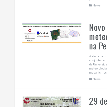
News
Novo 
meteo
na Pe
A aluna de d
conjunto com 
da Universida
meteorologia 
mecanismos r
News
29 de