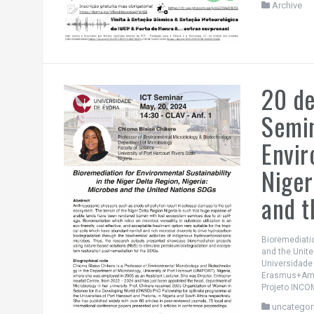
Archive
20 de
Semin
Envir
Niger
and t
Bioremediatio
and the Unit
Universidade 
Erasmus+Amigo
Projeto INCO
uncategor