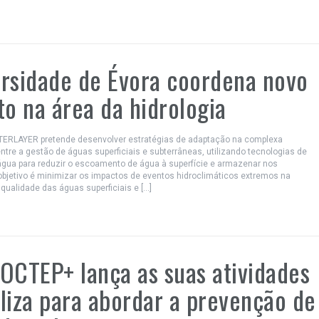
rsidade de Évora coordena novo
to na área da hidrologia
NTERLAYER pretende desenvolver estratégias de adaptação na complexa
entre a gestão de águas superficiais e subterrâneas, utilizando tecnologias de
água para reduzir o escoamento de água à superfície e armazenar nos
objetivo é minimizar os impactos de eventos hidroclimáticos extremos na
qualidade das águas superficiais e […]
OCTEP+ lança as suas atividades
liza para abordar a prevenção de