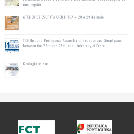
uma região
ATELIER DE ESCRITA CIENTÍFICA – 28 e 29 de maio
11th Hispano-Portuguese Assembly of Geodesy and Geophysics:
between the 24th and 28th june, University of Évora
Geologia às 4as