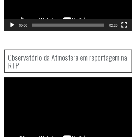
00:00
02:20
Observatório da Atmosfera em reportagem na
RTP
Video
Player