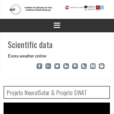
Skip
to
content
Scientific data
Évora weather online
Projeto NeuralSolar & Projeto SWAT
Video
Player