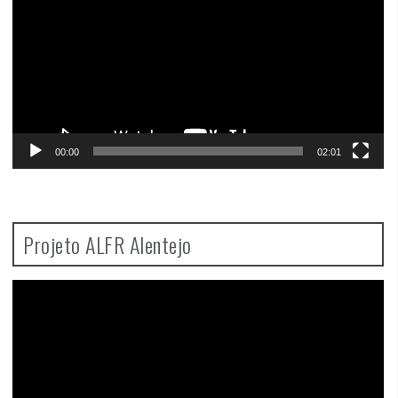
00:00
02:01
Projeto ALFR Alentejo
Video
Player