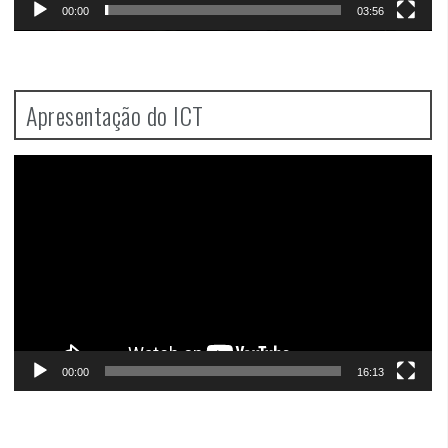
00:00
03:56
Apresentação do ICT
Video
Player
00:00
16:13