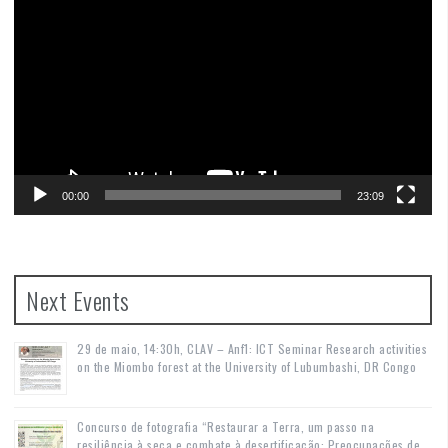
Player
00:00
23:09
Next Events
29 de maio, 14:30h, CLAV – Anf1: ICT Seminar Research activities
on the Miombo forest at the University of Lubumbashi, DR Congo
Concurso de fotografia “Restaurar a Terra, um passo na
resiliência à seca e combate à desertificação: Preocupações de