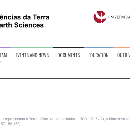
EAM
EVENTS AND NEWS
DOCUMENTS
EDUCATION
OUTRE
tro representam a Terra sólida: (a cor castanha – RGB-120-54-7), a hidrosfera (a
157-158-158).