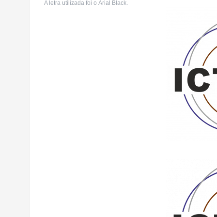
A letra utilizada foi
o Arial Black.