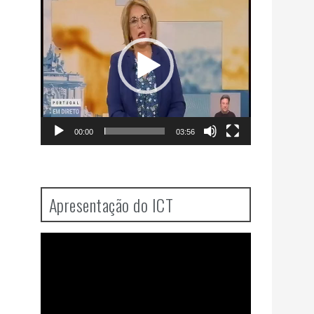
Player
00:00
03:56
Apresentação do ICT
Video
Player