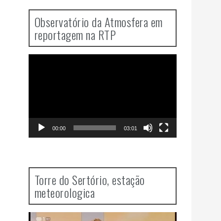
Observatório da Atmosfera em
reportagem na RTP
Video
Player
00:00
03:01
Torre do Sertório, estação
meteorologica
Video