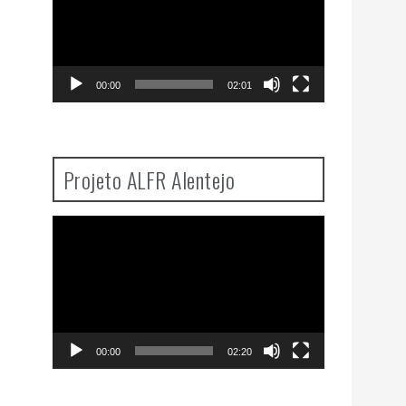
00:00
02:01
Projeto ALFR Alentejo
Video
Player
00:00
02:20