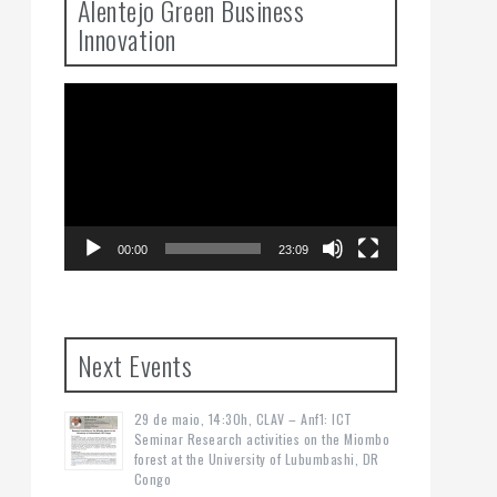
Alentejo Green Business
Innovation
Video
Player
00:00
23:09
Next Events
29 de maio, 14:30h, CLAV – Anf1: ICT
Seminar Research activities on the Miombo
forest at the University of Lubumbashi, DR
Congo