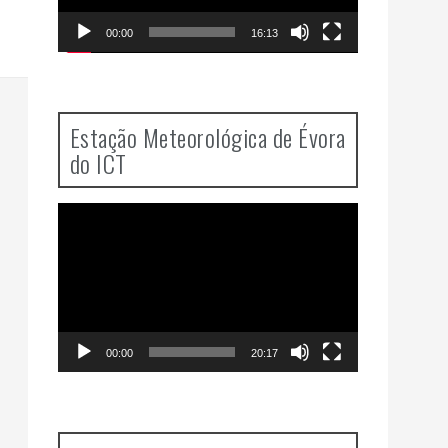
00:00
16:13
Estação Meteorológica de Évora
do ICT
Video
Player
00:00
20:17