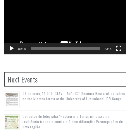
00:00
23:09
Next Events
29 de maio, 14:30h, CLAV – Anf1: ICT Seminar Research activities
on the Miombo forest at the University of Lubumbashi, DR Congo
Concurso de fotografia “Restaurar a Terra, um passo na
resiliência à seca e combate à desertificação: Preocupações de
uma região