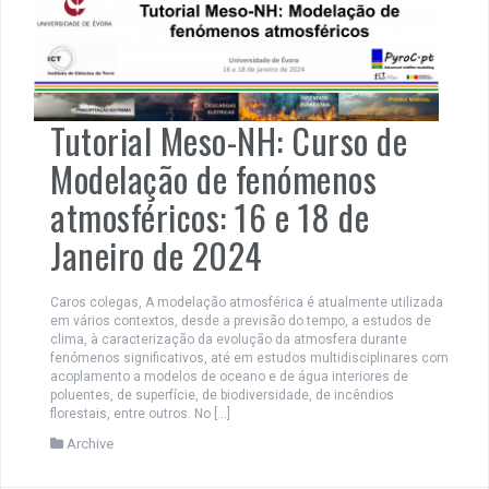
Tutorial Meso-NH: Curso de
Modelação de fenómenos
atmosféricos: 16 e 18 de
Janeiro de 2024
Caros colegas, A modelação atmosférica é atualmente utilizada
em vários contextos, desde a previsão do tempo, a estudos de
clima, à caracterização da evolução da atmosfera durante
fenómenos significativos, até em estudos multidisciplinares com
acoplamento a modelos de oceano e de água interiores de
poluentes, de superfície, de biodiversidade, de incêndios
florestais, entre outros. No […]
Archive