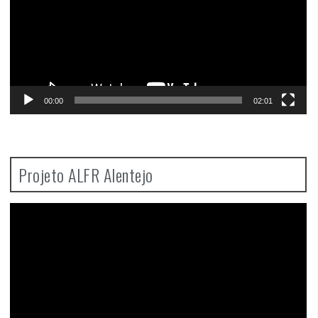
00:00
02:01
Projeto ALFR Alentejo
Video
Player