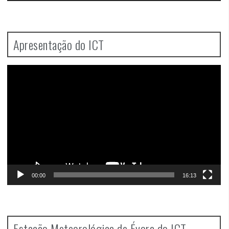
Apresentação do ICT
Video
Player
00:00
16:13
Estação Meteorológica de Évora do ICT