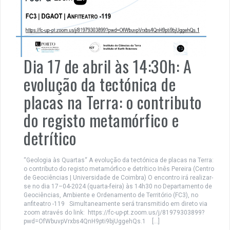
Dia 17 de abril às 14:30h: A
evolução da tectónica de
placas na Terra: o contributo
do registo metamórfico e
detrítico
“Geologia às Quartas“ A evolução da tectónica de placas na Terra:
o contributo do registo metamórfico e detrítico Inês Pereira (Centro
de Geociências | Universidade de Coimbra) O encontro irá realizar-
se no dia 17–04-2024 (quarta-feira) às 14h30 no Departamento de
Geociências, Ambiente e Ordenamento de Território (FC3), no
anfiteatro -119 Simultaneamente será transmitido em direto via
zoom através do link: https://fc-up-pt.zoom.us/j/81979303899?
pwd=OfWbuvpVrxbs4QnH9pti9bjUggehQs.1 […]