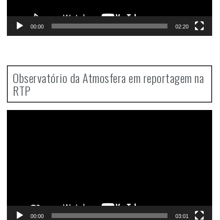
00:00
02:20
Observatório da Atmosfera em reportagem na
RTP
Video
Player
00:00
03:01