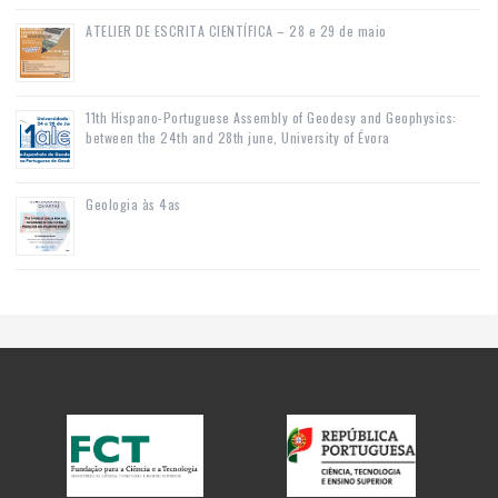
ATELIER DE ESCRITA CIENTÍFICA – 28 e 29 de maio
11th Hispano-Portuguese Assembly of Geodesy and Geophysics:
between the 24th and 28th june, University of Évora
Geologia às 4as