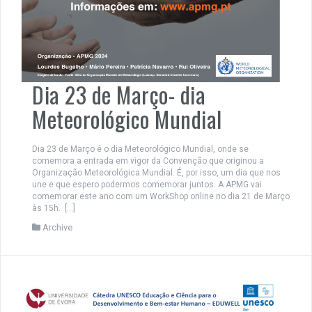
Dia 23 de Março- dia
Meteorológico Mundial
Dia 23 de Março é o dia Meteorológico Mundial, onde se
comemora a entrada em vigor da Convenção que originou a
Organização Meteorológica Mundial. É, por isso, um dia que nos
une e que espero podermos comemorar juntos. A APMG vai
comemorar este ano com um WorkShop online no dia 21 de Março
às 15h. […]
Archive