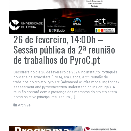
26 de fevereiro, 14:00h –
Sessão pública da 2ª reunião
de trabalhos do PyroC.pt
Decorrerá no dia 26 de fevereiro de 2024, no Instituto Português
do Mar e da Atmosfera (IPMA), em Lisboa, a 2ª Reunião de
trabalhos do projeto PyroC.pt (Advanced wildfire modelling for risk
assessment and pyroconvection understanding in Portugal). A
reunião contará com a presença dos membros do projeto e tem
como objetivo principal realizar um […]
Archive