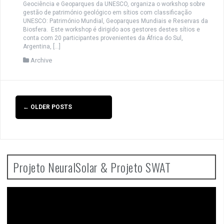
Geociência e Geoparques da UNESCO, organiza o workshop sobre
gestão de património geológico em sítios com classificação
UNESCO: Património Mundial, Geoparques Mundiais e Reservas da
Biosfera. Este workshop é dirigido aos gestores destes sítios e
conta com 20 participantes provenientes da África do Sul,
Argentina, […]
Archive
Posts
←
OLDER POSTS
navigation
Projeto NeuralSolar & Projeto SWAT
Video
Player