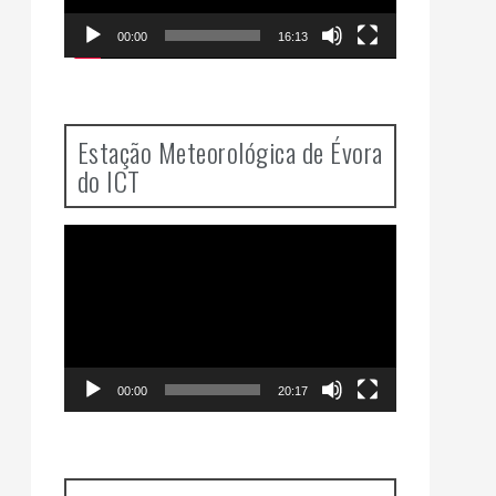
00:00
16:13
Estação Meteorológica de Évora
do ICT
Video
Player
00:00
20:17