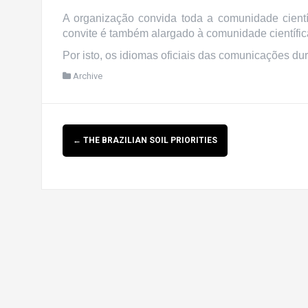
A organização convida toda a comunidade cientí
convite é também alargado à comunidade científi
Por isto, os idiomas oficiais das comunicações du
Archive
Post
←
THE BRAZILIAN SOIL PRIORITIES
navigation