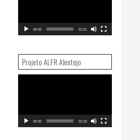
00:00
02:01
Projeto ALFR Alentejo
Video
Player
00:00
02:20