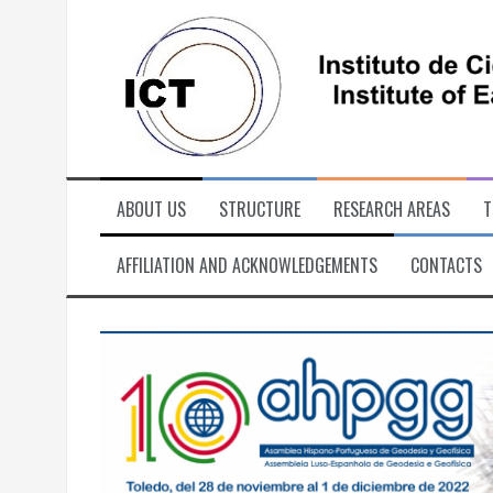
Skip
to
content
ABOUT US
STRUCTURE
RESEARCH AREAS
T
AFFILIATION AND ACKNOWLEDGEMENTS
CONTACTS