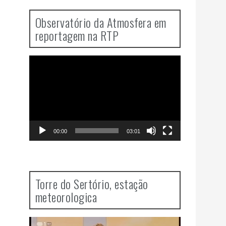
Observatório da Atmosfera em
reportagem na RTP
Video
Player
00:00
03:01
Torre do Sertório, estação
meteorologica
Video