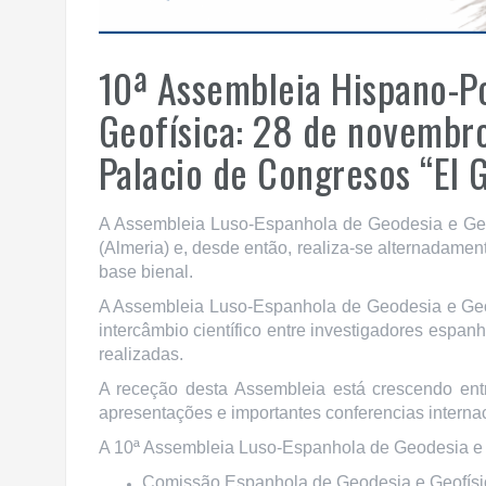
10ª Assembleia Hispano-P
Geofísica: 28 de novembr
Palacio de Congresos “El 
A Assembleia Luso-Espanhola de Geodesia e Geo
(Almeria) e, desde então, realiza-se alternadame
base bienal.
A Assembleia Luso-Espanhola de Geodesia e Geofí
intercâmbio científico entre investigadores espa
realizadas.
A receção desta Assembleia está crescendo en
apresentações e importantes conferencias internac
A 10ª Assembleia Luso-Espanhola de Geodesia e Ge
Comissão Espanhola de Geodesia e Geofísi