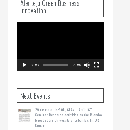
Alentejo Green Business
Innovation
Video
Player
00:00
23:09
Next Events
29 de maio, 14:30h, CLAV – Anf1: ICT
Seminar Research activities on the Miombo
forest at the University of Lubumbashi, DR
Congo