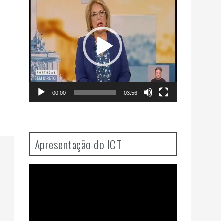
Player
00:00
03:56
Apresentação do ICT
Video
Player