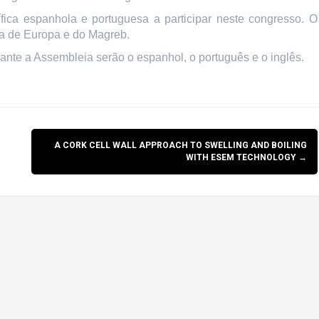
fica espanhola e portuguesa a participar neste congresso. O
ca de Europa e do Magreb.
rante a Assembleia serão o espanhol, o português e o inglês.
A CORK CELL WALL APPROACH TO SWELLING AND BOILING
WITH ESEM TECHNOLOGY
→