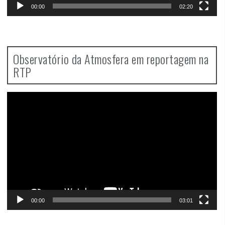
00:00
02:20
Observatório da Atmosfera em reportagem na
RTP
Video
Player
00:00
03:01