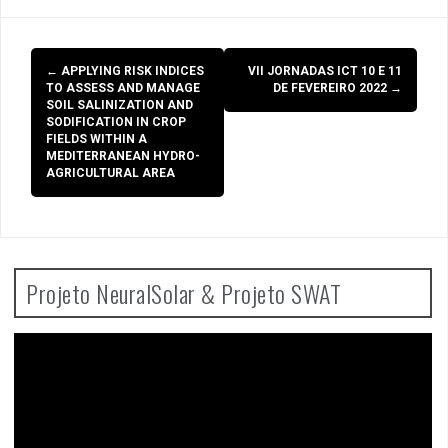
Post
←
APPLYING RISK INDICES
VII JORNADAS ICT 10 E 11
navigation
TO ASSESS AND MANAGE
DE FEVEREIRO 2022
→
SOIL SALINIZATION AND
SODIFICATION IN CROP
FIELDS WITHIN A
MEDITERRANEAN HYDRO-
AGRICULTURAL AREA
Projeto NeuralSolar & Projeto SWAT
Video
Player