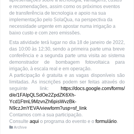
e recomendações, assim como os próximos eventos
de transferência de tecnologia e apoio na sua
implementação pelo SolaQua, na perspectiva da
necessidade urgente em apostar numa irrigação a
baixo custo e com zero emissões.
Esta atividade terá lugar no dia 18 de janeiro de 2022,
das 10:00 às 12:30, sendo a primeira parte uma breve
conferência e a segunda parte uma visita ao sistema
demonstrador de bombagem fotovoltaica para
irrigação, à escala real e em operação.
A participação é gratuita e as vagas disponíveis são
limitadas. As inscrições podem ser feitas através do
seguinte link:
https://docs.google.com/forms/
d/e/1FAIpQLSdOe2ZpdZK6Xh-
Ycd1FtmL9MzvnZh6pisWvzBk-
N9czJmYEVA/viewform?usp=sf_
link
Contamos com a sua participação.
Consulte
aqui
o programa do evento e o
formulário
.
Archive