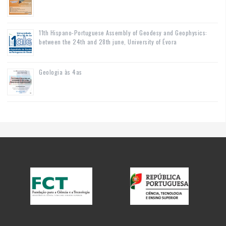
11th Hispano-Portuguese Assembly of Geodesy and Geophysics:
between the 24th and 28th june, University of Évora
Geologia às 4as