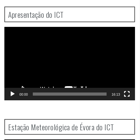
Apresentação do ICT
Video
Player
00:00
16:13
Estação Meteorológica de Évora do ICT