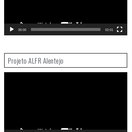
00:00
02:01
Projeto ALFR Alentejo
Video
Player