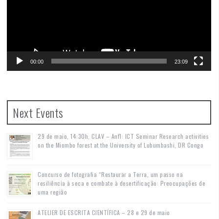
00:00
23:09
Next Events
29 de maio, 14:30h, CLAV – Anf1: ICT Seminar Research activities
on the Miombo forest at the University of Lubumbashi, DR Congo
Concurso de fotografia “Restaurar a Terra, um passo na
resiliência à seca e combate à desertificação: Preocupações de
uma região
ATELIER DE ESCRITA CIENTÍFICA – 28 e 29 de maio