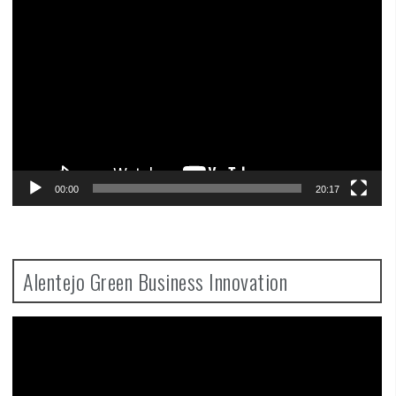
Video
Player
00:00
20:17
Alentejo Green Business Innovation
Video
Player