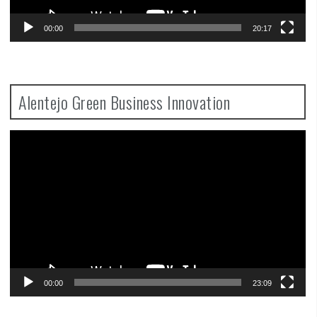
00:00
20:17
Alentejo Green Business Innovation
Video
Player
00:00
23:09