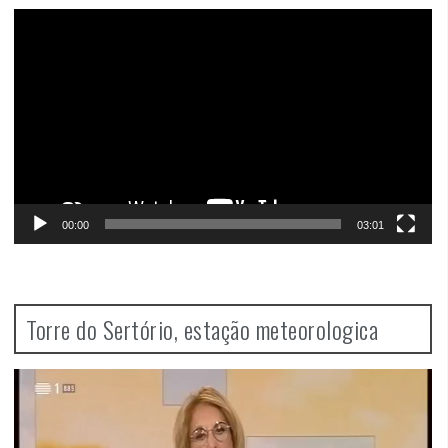
Video
Player
00:00
03:01
Torre do Sertório, estação meteorologica
Video
Player