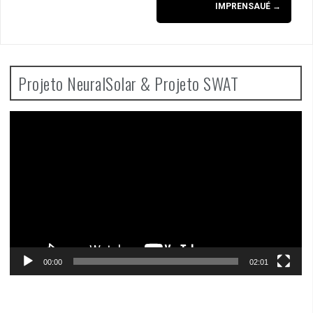
IMPRENSAUÉ
→
Projeto NeuralSolar & Projeto SWAT
Video
Player
00:00
02:01