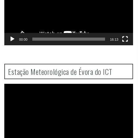
00:00
16:13
Estação Meteorológica de Évora do ICT
Video
Player