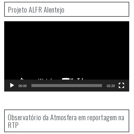
Projeto ALFR Alentejo
Video
Player
00:00
02:20
Observatório da Atmosfera em reportagem na
RTP