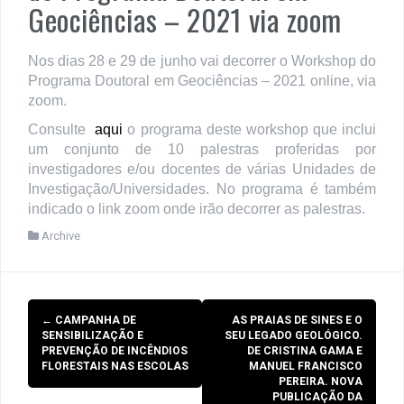
Geociências – 2021 via zoom
Nos dias 28 e 29 de junho vai decorrer o Workshop do
Programa Doutoral em Geociências – 2021 online, via
zoom.
Consulte
aqui
o programa deste workshop que inclui
um conjunto de 10 palestras proferidas por
investigadores e/ou docentes de várias Unidades de
Investigação/Universidades. No programa é também
indicado o link zoom onde irão decorrer as palestras.
Archive
Post
←
CAMPANHA DE
AS PRAIAS DE SINES E O
navigation
SENSIBILIZAÇÃO E
SEU LEGADO GEOLÓGICO.
PREVENÇÃO DE INCÊNDIOS
DE CRISTINA GAMA E
FLORESTAIS NAS ESCOLAS
MANUEL FRANCISCO
PEREIRA. NOVA
PUBLICAÇÃO DA