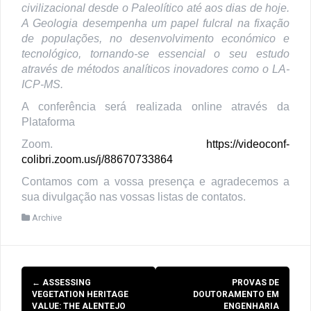
civilizacional desde o Paleolítico até aos dias de hoje.
A Geologia desempenha um papel fulcral na fixação
de populações, no desenvolvimento económico e
tecnológico, tornando-se essencial o seu estudo
através de métodos analíticos inovadores como o LA-
ICP-MS.
A conferência será realizada online através da
Plataforma
Zoom.
https://videoconf-
colibri.zoom.us/j/88670733864
Contamos com a vossa presença e agradecemos a
sua divulgação nas vossas listas de contatos.
Archive
Post
←
ASSESSING
PROVAS DE
navigation
VEGETATION HERITAGE
DOUTORAMENTO EM
VALUE: THE ALENTEJO
ENGENHARIA