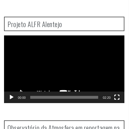
Projeto ALFR Alentejo
Video
Player
00:00
02:20
Observatório da Atmosfera em reportagem na