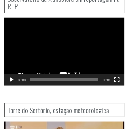
RTP
Video
Player
00:00
03:01
Torre do Sertório, estação meteorologica
Video
Player