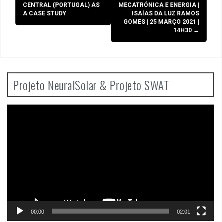
CENTRAL (PORTUGAL) AS
MECATRÓNICA E ENERGIA |
A CASE STUDY
ISAÍAS DA LUZ RAMOS
GOMES | 25 MARÇO 2021 |
14H30
→
Projeto NeuralSolar & Projeto SWAT
Video
Player
00:00
02:01