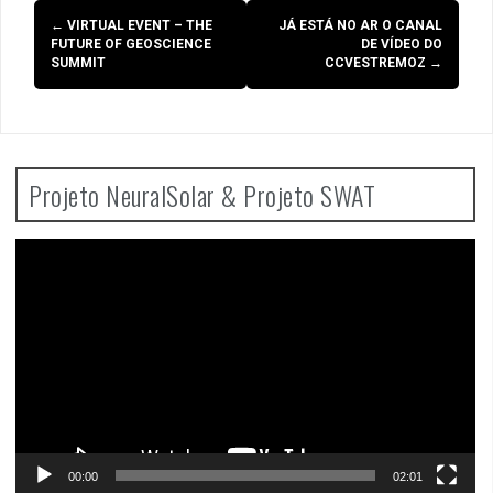
Post
←
VIRTUAL EVENT – THE
JÁ ESTÁ NO AR O CANAL
navigation
FUTURE OF GEOSCIENCE
DE VÍDEO DO
SUMMIT
CCVESTREMOZ
→
Projeto NeuralSolar & Projeto SWAT
Video
Player
00:00
02:01