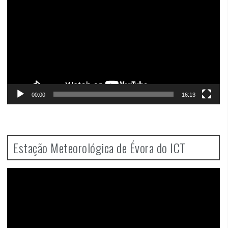
00:00
16:13
Estação Meteorológica de Évora do ICT
Video
Player