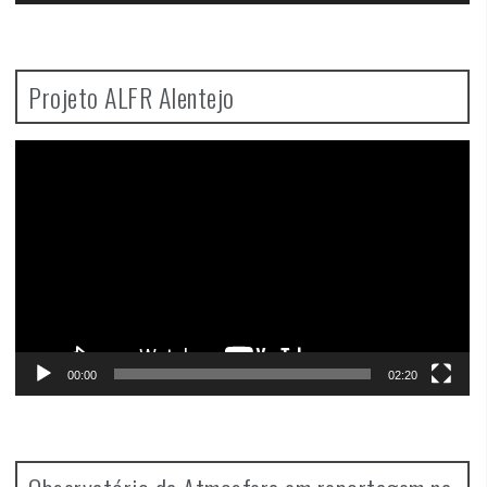
Projeto ALFR Alentejo
Video
Player
00:00
02:20