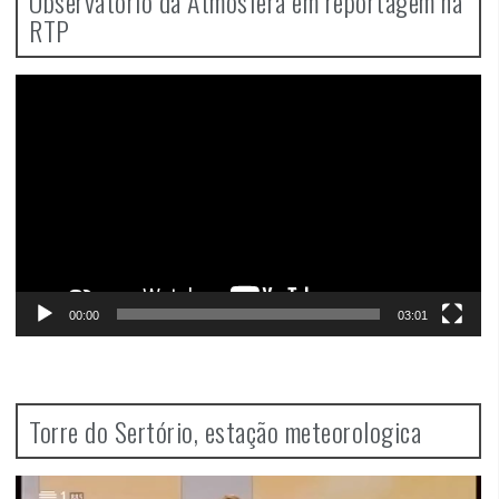
Observatório da Atmosfera em reportagem na
RTP
Video
Player
00:00
03:01
Torre do Sertório, estação meteorologica
Video