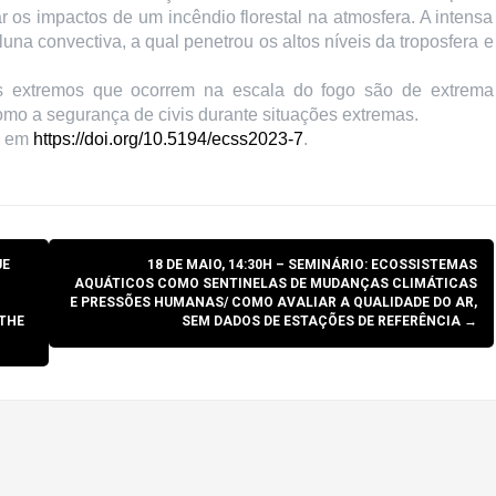
os impactos de um incêndio florestal na atmosfera. A intensa
una convectiva, a qual penetrou os altos níveis da troposfera e
s extremos que ocorrem na escala do fogo são de extrema
mo a segurança de civis durante situações extremas.
l em
https://doi.org/10.5194/
ecss2023-7
.
UE
18 DE MAIO, 14:30H – SEMINÁRIO: ECOSSISTEMAS
AQUÁTICOS COMO SENTINELAS DE MUDANÇAS CLIMÁTICAS
E PRESSÕES HUMANAS/ COMO AVALIAR A QUALIDADE DO AR,
 THE
SEM DADOS DE ESTAÇÕES DE REFERÊNCIA
→