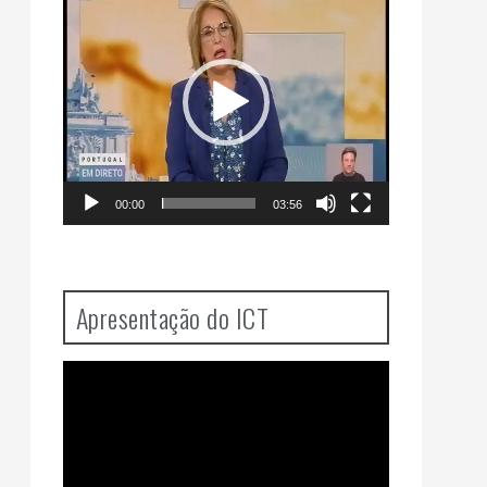
Player
00:00
03:56
Apresentação do ICT
Video
Player