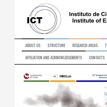
Skip
to
content
ABOUT US
STRUCTURE
RESEARCH AREAS
T
AFFILIATION AND ACKNOWLEDGEMENTS
CONTACTS