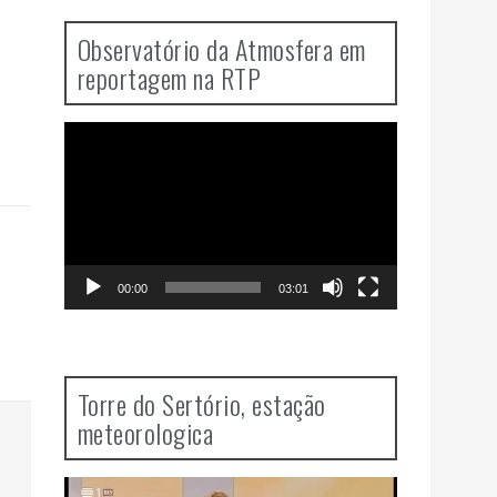
Observatório da Atmosfera em
reportagem na RTP
Video
Player
00:00
03:01
Torre do Sertório, estação
meteorologica
Video