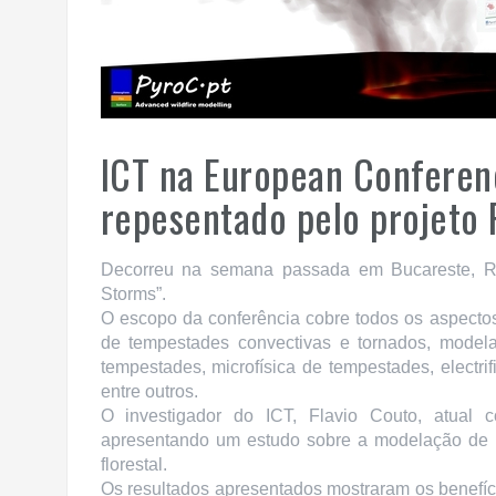
ICT na European Conferen
repesentado pelo projeto 
Decorreu na semana passada em Bucareste, R
Storms”.
O escopo da conferência cobre todos os aspecto
de tempestades convectivas e tornados, model
tempestades, microfísica de tempestades, electri
entre outros.
O investigador do ICT, Flavio Couto, atual c
apresentando um estudo sobre a modelação de 
florestal.
Os resultados apresentados mostraram os benefí