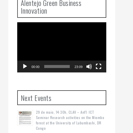
Alentejo Green Business
Innovation
Video
Player
00:00
23:09
Next Events
29 de maio, 14:30h, CLAV – Anf1: ICT
Seminar Research activities on the Miombo
forest at the University of Lubumbashi, DR
Congo