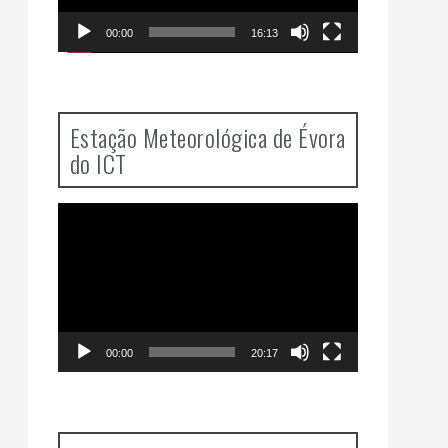
00:00
16:13
Estação Meteorológica de Évora
do ICT
Video
Player
00:00
20:17