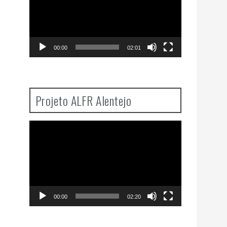
00:00
02:01
Projeto ALFR Alentejo
Video
Player
00:00
02:20