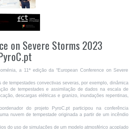
ce on Severe Storms 2023
PyroC.pt
oménia, a 11ª edição da “European Conference on Severe
s de tempestades convectivas severas, por exemplo, dinâmica
ação de tempestades e assimilação de dados na escala de
ficação, descargas elétricas e granizo, inundações repentinas,
oordenador do projeto PyroC.pt participou na conferência
uma nuvem de tempestade originada a partir de um incêndio
cios do uso de simulações de um modelo atmosférico acoplado