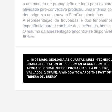
a um modelo de propagação de fogo para explorar 
atividade piro-convectiva produziu uma intensa col
deu origem a uma nuvem PiroCumulonimbus.
A representação de trovoadas e dos fenómeno
importância para o combate dos incêndios, bem co
O resumo da apresentação encontra-se disponíve
News
Post
←
18 DE MAIO: GEOLOGIA ÀS QUARTAS: MULTI-TECHNIQ
navigation
CHARACTERIZATION OF PRE-ROMAN GLASS FROM THE
ARCHAEOLOGICAL SITE OF PINTIA (PADILLA DE DUERO,
VALLADOLID, SPAIN): A WINDOW TOWARDS THE PAST OF
“RIBERA DEL DUERO”