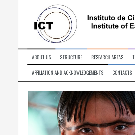
Skip
to
content
ABOUT US
STRUCTURE
RESEARCH AREAS
T
AFFILIATION AND ACKNOWLEDGEMENTS
CONTACTS