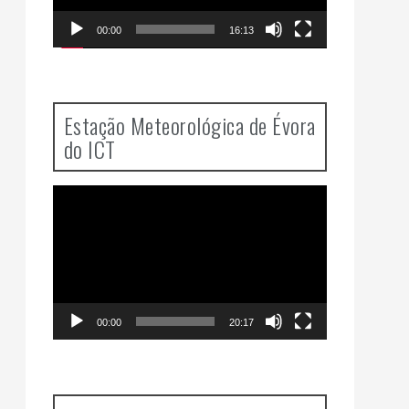
00:00
16:13
Estação Meteorológica de Évora
do ICT
Video
Player
00:00
20:17