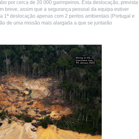
abo por cerca de 20 000 garimpeiros. Esta deslocação, prevista
m breve, assim que a segurança pessoal da equipa estiver
a 1ª deslocação apenas com 2 peritos ambientais (Portugal e
ção de uma missão mais alargada a que se juntarão