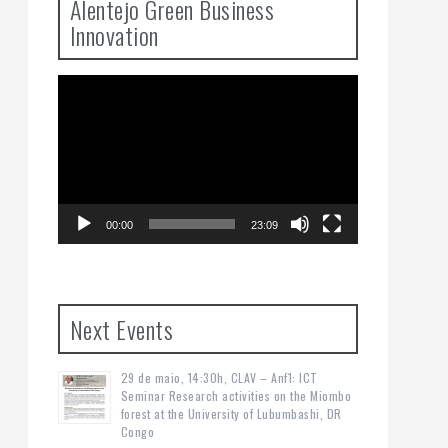
Alentejo Green Business
Innovation
Video
Player
00:00
23:09
Next Events
29 de maio, 14:30h, CLAV – Anf1: ICT
Seminar Research activities on the Miombo
forest at the University of Lubumbashi, DR
Congo