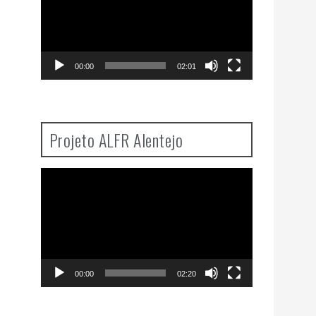
00:00
02:01
Projeto ALFR Alentejo
Video
Player
00:00
02:20