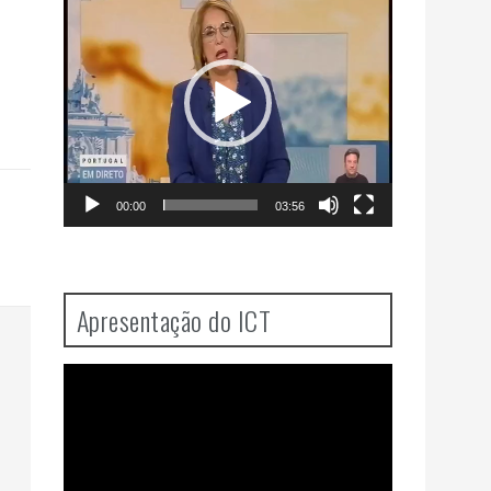
Player
00:00
03:56
Apresentação do ICT
Video
Player