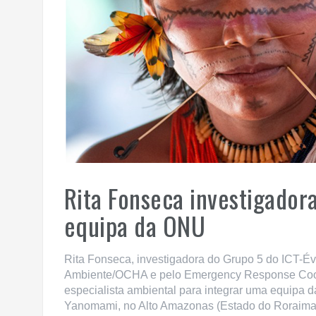
Rita Fonseca investigadora
equipa da ONU
Rita Fonseca, investigadora do Grupo 5 do ICT-É
Ambiente/OCHA e pelo Emergency Response Coor
especialista ambiental para integrar uma equipa da
Yanomami, no Alto Amazonas (Estado do Roraima)