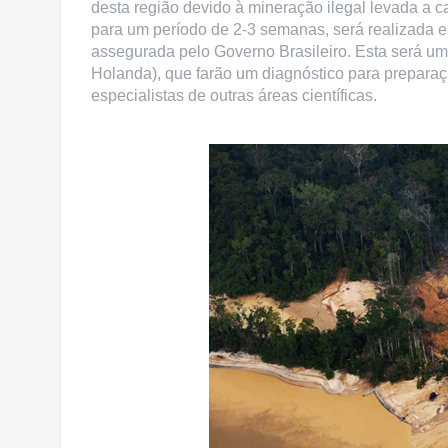
desta região devido à mineração ilegal levada a c
para um período de 2-3 semanas, será realizada e
assegurada pelo Governo Brasileiro. Esta será um
Holanda), que farão um diagnóstico para prepara
especialistas de outras áreas científicas.