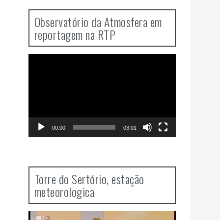
Observatório da Atmosfera em
reportagem na RTP
Video
Player
00:00
03:01
Torre do Sertório, estação
meteorologica
Video