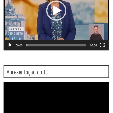
00:00
03:56
Apresentação do ICT
Video
Player