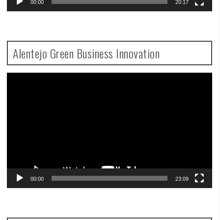
00:00
20:17
Alentejo Green Business Innovation
Video
Player
00:00
23:09