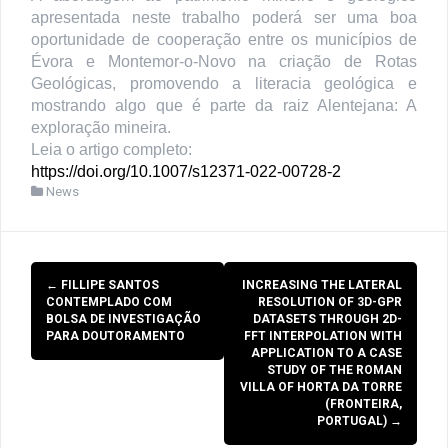
apresentada neste trabalho poderá ser uma boa
oportunidade de cooperação entre os municípios de
Évora e Montemor-o-Novo na criação de Rotas
Geológicas, promovendo a literacia geológica e
mostrando algo que é parte da raiz Alentejana: A
exploração mineira.
Leia o artigo completo:
https://doi.org/10.1007/s12371-022-00728-2
News
Post
←
FILLIPE SANTOS
INCREASING THE LATERAL
navigation
CONTEMPLADO COM
RESOLUTION OF 3D-GPR
BOLSA DE INVESTIGAÇÃO
DATASETS THROUGH 2D-
PARA DOUTORAMENTO
FFT INTERPOLATION WITH
APPLICATION TO A CASE
STUDY OF THE ROMAN
VILLA OF HORTA DA TORRE
(FRONTEIRA,
PORTUGAL)
→