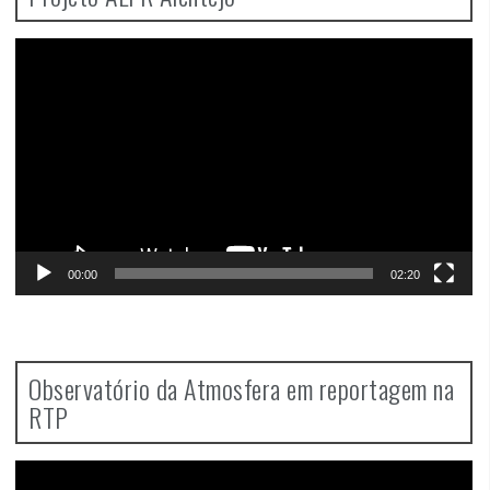
Video
Player
00:00
02:20
Observatório da Atmosfera em reportagem na
RTP
Video
Player