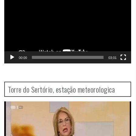
00:00
03:01
Torre do Sertório, estação meteorologica
Video
Player