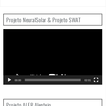
Projeto NeuralSolar & Projeto SWAT
Video
Player
00:00
02:01
Projeto ALFR Alentejo