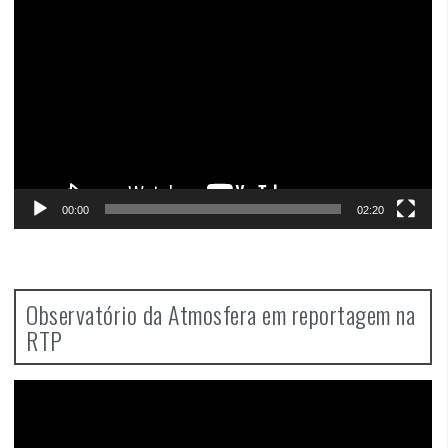
Video
Player
00:00
02:20
Observatório da Atmosfera em reportagem na
RTP
Video
Player