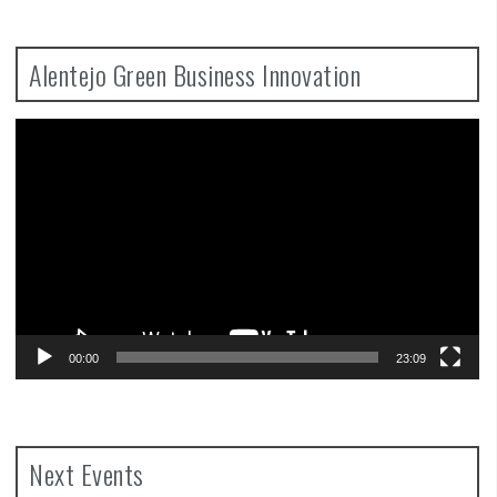
Alentejo Green Business Innovation
Video
Player
00:00
23:09
Next Events