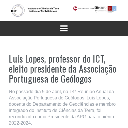
Skip
to
content
Luís Lopes, professor do ICT,
eleito presidente da Associação
Portuguesa de Geólogos
No passado dia 9 de abril, na 14ª Reunião Anual da
Associação Portuguesa de Geólogos, Luís Lopes,
docente do Departamento de Geociências e membro
integrado do Instituto de Ciências da Terra, foi
reconduzido como Presidente da APG para o biénio
2022-2024.