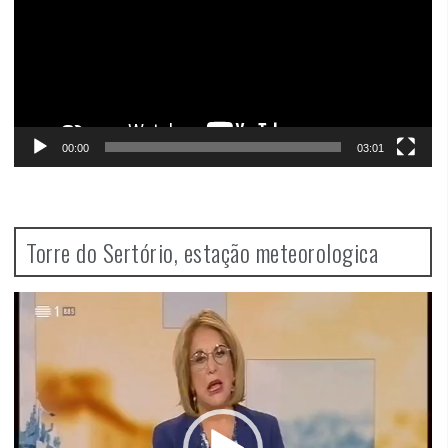
00:00
03:01
Torre do Sertório, estação meteorologica
Video
Player