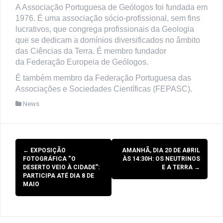
A Associação Portuguesa de Geólogos foi fundada em
1976. É uma associação sócio-profissional, sem fins
lucrativos, que congrega profissionais da Geologia
que se dedicam a domínios diversificados no âmbito
das Ciências da Terra.
É membro fundador
da Federação Europeia de Geólogos.
É também membro da Federação Portuguesa das
Associações e Sociedades Científicas (FEPASC).
News
Post
←
EXPOSIÇÃO
AMANHÃ, DIA 20 DE ABRIL
navigation
FOTOGRÁFICA “O
ÀS 14:30H: OS NEUTRINOS
DESERTO VEIO À CIDADE”:
E A TERRA
→
PARTICIPA ATÉ DIA 8 DE
MAIO