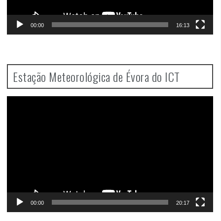
00:00
16:13
Estação Meteorológica de Évora do ICT
Video
Player
00:00
20:17