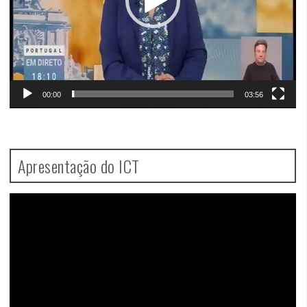
00:00
03:56
Apresentação do ICT
Video
Player