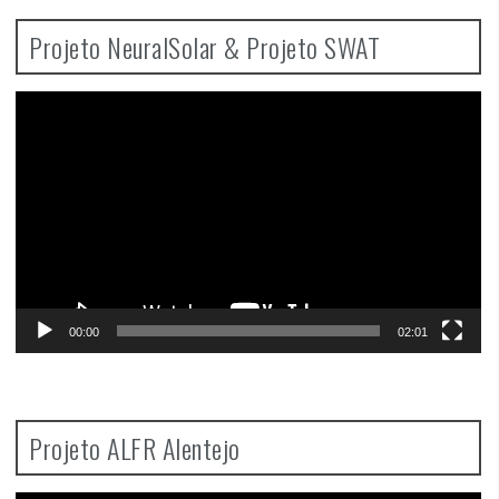
Projeto NeuralSolar & Projeto SWAT
Video
Player
00:00
02:01
Projeto ALFR Alentejo