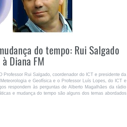
 mudança do tempo: Rui Salgado
a à Diana FM
O Professor Rui Salgado, coordenador do ICT e presidente da
eteorologia e Geofísica e o Professor Luís Lopes, do ICT e
gos respondem às perguntas de Alberto Magalhães da rádio
limáticas e mudança do tempo são alguns dos temas abordados