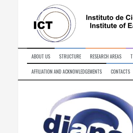
Skip
to
content
ABOUT US
STRUCTURE
RESEARCH AREAS
T
AFFILIATION AND ACKNOWLEDGEMENTS
CONTACTS