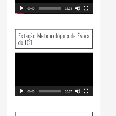
00:00
16:13
Estação Meteorológica de Évora
do ICT
Video
Player
00:00
20:17