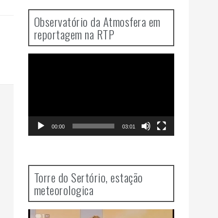
Observatório da Atmosfera em
reportagem na RTP
Video
Player
00:00
03:01
Torre do Sertório, estação
meteorologica
Video