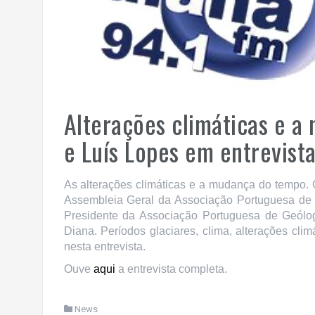
Alterações climáticas e a
e Luís Lopes em entrevist
As alterações climáticas e a mudança do tempo. 
Assembleia Geral da Associação Portuguesa de M
Presidente da Associação Portuguesa de Geólo
Diana. Períodos glaciares, clima, alterações c
nesta entrevista.
Ouve
aqui
a entrevista completa.
News