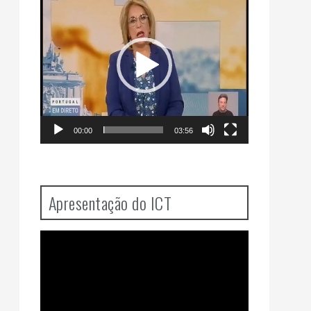
Player
00:00
03:56
Apresentação do ICT
Video
Player