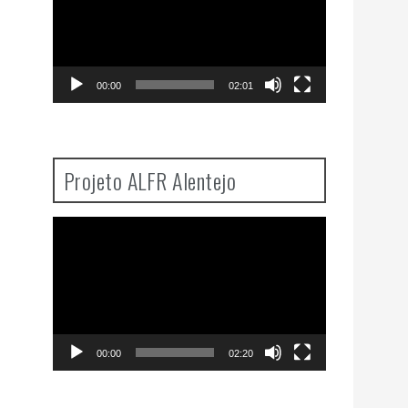
00:00
02:01
Projeto ALFR Alentejo
Video
Player
00:00
02:20