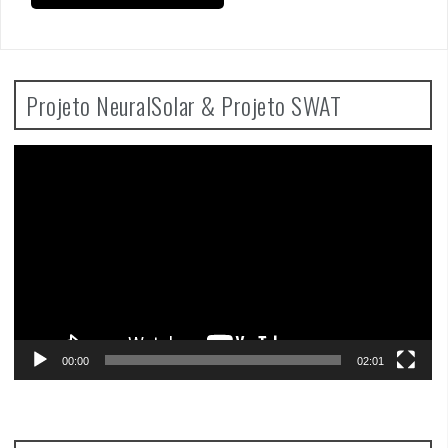
Projeto NeuralSolar & Projeto SWAT
Video
Player
00:00
02:01