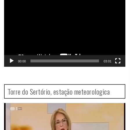
Video
Player
00:00
03:01
Torre do Sertório, estação meteorologica
Video
Player