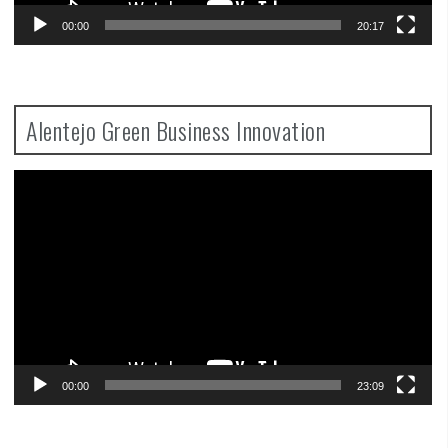
00:00
20:17
Alentejo Green Business Innovation
Video
Player
00:00
23:09