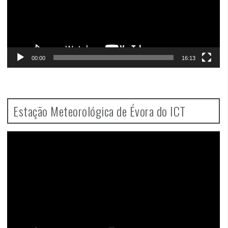
00:00
16:13
Estação Meteorológica de Évora do ICT
Video
Player