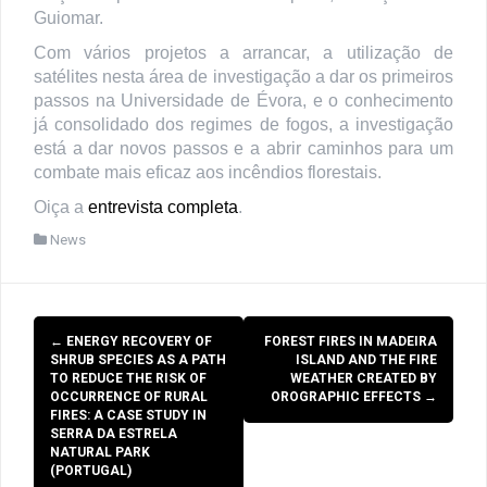
Guiomar.
Com vários projetos a arrancar, a utilização de
satélites nesta área de investigação a dar os primeiros
passos na Universidade de Évora, e o conhecimento
já consolidado dos regimes de fogos, a investigação
está a dar novos passos e a abrir caminhos para um
combate mais eficaz aos incêndios florestais.
Oiça a
entrevista completa
.
News
Post
←
ENERGY RECOVERY OF
FOREST FIRES IN MADEIRA
navigation
SHRUB SPECIES AS A PATH
ISLAND AND THE FIRE
TO REDUCE THE RISK OF
WEATHER CREATED BY
OCCURRENCE OF RURAL
OROGRAPHIC EFFECTS
→
FIRES: A CASE STUDY IN
SERRA DA ESTRELA
NATURAL PARK
(PORTUGAL)