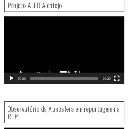
Projeto ALFR Alentejo
Video
Player
00:00
02:20
Observatório da Atmosfera em reportagem na
RTP