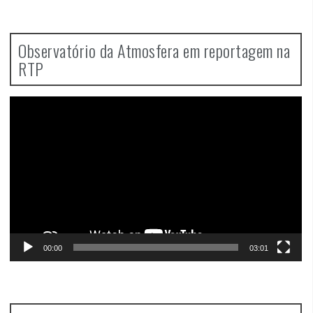
Observatório da Atmosfera em reportagem na
RTP
Video
Player
00:00
03:01