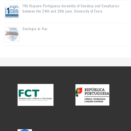
11th Hispano-Portuguese Assembly of Geodesy and Geophysics:
between the 24th and 28th june, University of Évora
Geologia às 4as