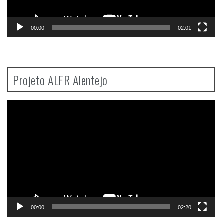
00:00
02:01
Projeto ALFR Alentejo
Video
Player
00:00
02:20