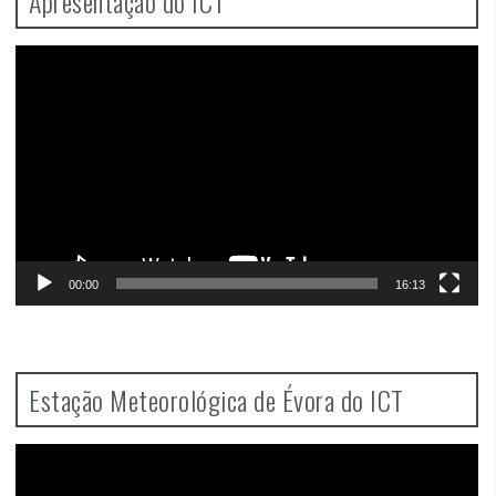
Apresentação do ICT
Video
Player
00:00
16:13
Estação Meteorológica de Évora do ICT
Video
Player