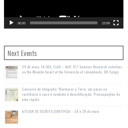
00:00
23:09
Next Events
29 de maio, 14:30h, CLAV – Anf1: ICT Seminar Research activities
on the Miombo forest at the University of Lubumbashi, DR Congo
Concurso de fotografia “Restaurar a Terra, um passo na
resiliência à seca e combate à desertificação: Preocupações de
uma região
ATELIER DE ESCRITA CIENTÍFICA – 28 e 29 de maio