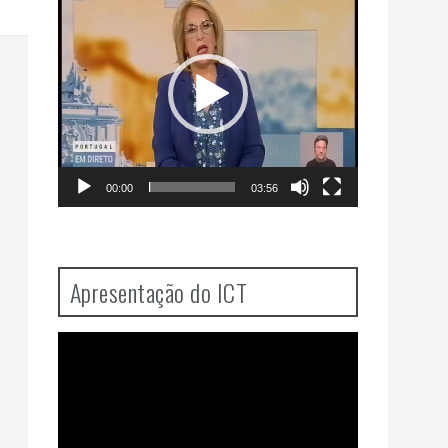
Player
00:00
03:56
Apresentação do ICT
Video
Player