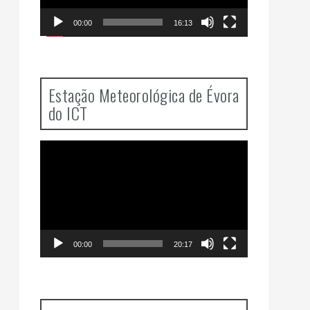
00:00
16:13
Estação Meteorológica de Évora
do ICT
Video
Player
00:00
20:17