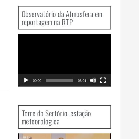
Observatório da Atmosfera em
reportagem na RTP
Video
Player
00:00
03:01
Torre do Sertório, estação
meteorologica
Video