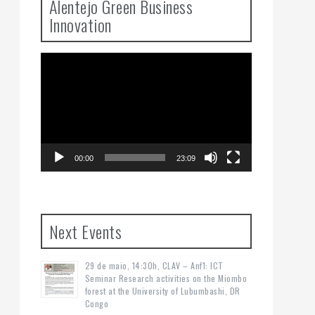
Alentejo Green Business
Innovation
Video
Player
00:00
23:09
Next Events
29 de maio, 14:30h, CLAV – Anf1: ICT
Seminar Research activities on the Miombo
forest at the University of Lubumbashi, DR
Congo