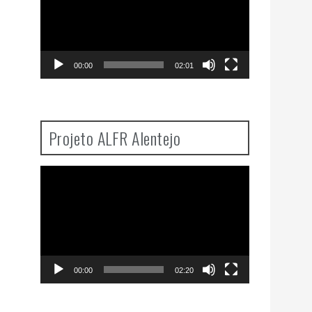
00:00
02:01
Projeto ALFR Alentejo
Video
Player
00:00
02:20