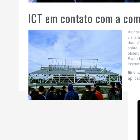
ICT em contato com a com
Aluno
visitar
das al
sobre 
observa
Évora 
instrum
Ne
aplica