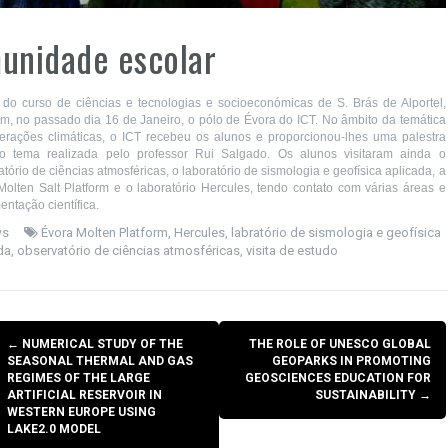
unidade escolar
s do
curso de ciências e tecnologias e socioeconómicas de S. Brás de Alportel,
am, no passado dia 16 de Janeiro, o pólo de Évora do ICT. No âmbito da temática
terações climáticas, o ICT recebeu os alunos e proporcionou-lhes uma palestra
o tema realizada pelo professor Rui Salgado. Os alunos visitaram ainda o
tório de ciências atmosféricas, o laboratório de sismologia e geofísica aplicada, a
Molten Salt Platform e o laboratório Hercules, tendo contato com várias áreas e
entação científica.
ws
Évora Molten Platform
,
Hercules
,
labratório de sismologia e geofísica
da
,
observatório de ciências atmosféricas
,
visita de estudo
Post
←
NUMERICAL STUDY OF THE
THE ROLE OF UNESCO GLOBAL
navigation
SEASONAL THERMAL AND GAS
GEOPARKS IN PROMOTING
REGIMES OF THE LARGE
GEOSCIENCES EDUCATION FOR
ARTIFICIAL RESERVOIR IN
SUSTAINABILITY
→
WESTERN EUROPE USING
LAKE2.0 MODEL