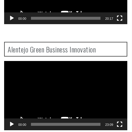
00:00
20:17
Alentejo Green Business Innovation
Video
Player
00:00
23:09