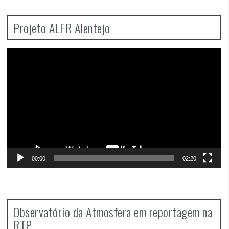
Projeto ALFR Alentejo
Video
Player
00:00
02:20
Observatório da Atmosfera em reportagem na
RTP