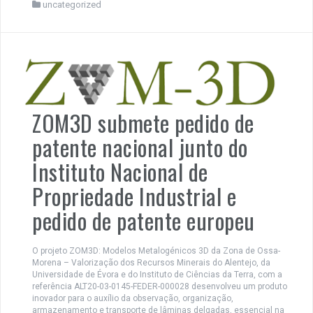
uncategorized
ZOM3D submete pedido de
patente nacional junto do
Instituto Nacional de
Propriedade Industrial e
pedido de patente europeu
O projeto ZOM3D: Modelos Metalogénicos 3D da Zona de Ossa-
Morena – Valorização dos Recursos Minerais do Alentejo, da
Universidade de Évora e do Instituto de Ciências da Terra, com a
referência ALT20-03-0145-FEDER-000028 desenvolveu um produto
inovador para o auxílio da observação, organização,
armazenamento e transporte de lâminas delgadas, essencial na