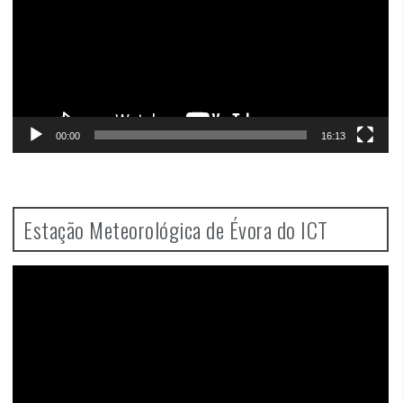
00:00
16:13
Estação Meteorológica de Évora do ICT
Video
Player