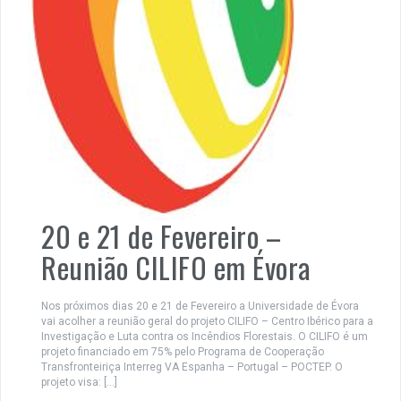
20 e 21 de Fevereiro –
Reunião CILIFO em Évora
Nos próximos dias 20 e 21 de Fevereiro a Universidade de Évora
vai acolher a reunião geral do projeto CILIFO – Centro Ibérico para a
Investigação e Luta contra os Incêndios Florestais. O CILIFO é um
projeto financiado em 75% pelo Programa de Cooperação
Transfronteiriça Interreg VA Espanha – Portugal – POCTEP. O
projeto visa: […]