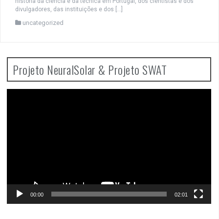
história da ciência e da técnica em Portugal, dos cientistas e dos
divulgadores, das instituições e dos […]
uncategorized
Projeto NeuralSolar & Projeto SWAT
Video
Player
00:00
02:01