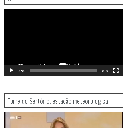
Video
Player
00:00
03:01
Torre do Sertório, estação meteorologica
Video
Player